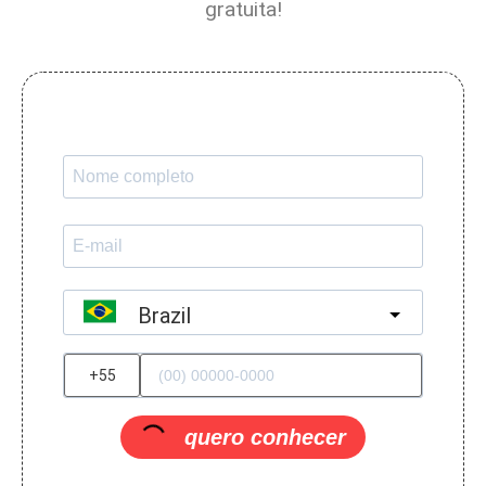
gratuita!
Brazil
?
quero conhecer