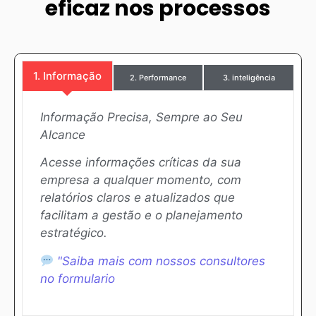
eficaz nos processos
1. Informação
2. Performance
3. inteligência
Informação Precisa, Sempre ao Seu
Alcance
Acesse informações críticas da sua
empresa a qualquer momento, com
relatórios claros e atualizados que
facilitam a gestão e o planejamento
estratégico.
"Saiba mais com nossos consultores
"Saiba mais com nossos consultores
"Saiba mais com nossos consultores
no formulario
no formulario
no formulario